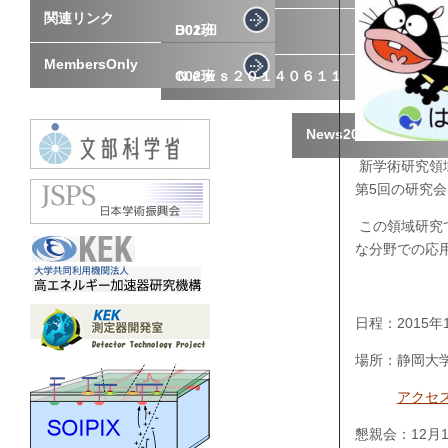
関連リンク
D02班
B01-Ⅱ
MembersOnly
Ｎｅｗｓ２０１４０６１１
C02班
News20140611
新学術研究領
第5回の研究
この領域研究
な分野での応
日程：2015年
場所：静岡大学 
アクセ
懇親会：12月