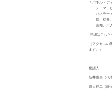
＊パネル・デ
テーマ：ピク
パネラー：
鶴、初井、坪
倉知、川人
詳細は
こちら
（アクセスの際
ます。）
世話人：
新井康夫（代表
川人祥二（静岡大学, 