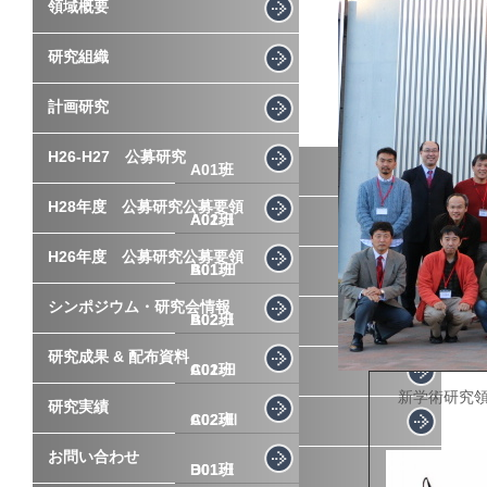
領域概要
研究組織
計画研究
H26-H27 公募研究
A01班
H28年度 公募研究公募要領
A02班
A01-Ⅰ
H26年度 公募研究公募要領
B01班
A01-Ⅱ
シンポジウム・研究会情報
B02班
A02-Ⅰ
研究成果 & 配布資料
C01班
A02-Ⅱ
新学術研究
研究実績
C02班
A02-Ⅲ
お問い合わせ
D01班
B01-Ⅰ